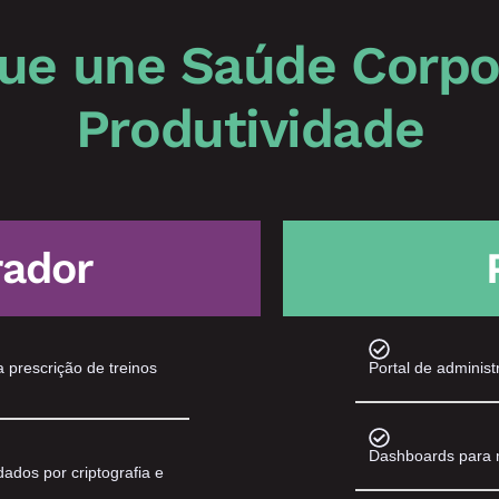
ue une Saúde Corpor
Produtividade
rador
a prescrição de treinos
Portal de adminis
Dashboards para 
ados por criptografia e